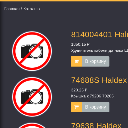
Главная
Каталог
814004401 Hal
1850.15 ₽
Удлинитель кабеля датчика E
В корзину
74688S Haldex
320.25 ₽
Крышка к 79206 79205
В корзину
79638 Haldex