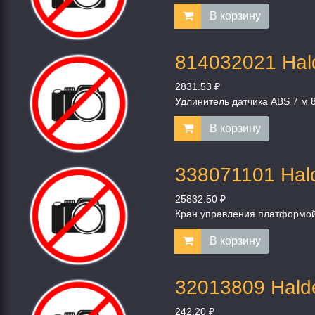
В корзину
814032021 Hal
2831.53 ₽
Удлинитель датчика ABS 7 м 
В корзину
338071101 Hal
25832.50 ₽
Кран управления платформой 
В корзину
32013809 Hald
242.20 ₽