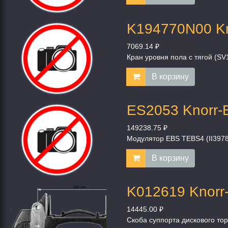
K194770N00 Kn
7069.14 ₽
Кран уровня пола с тягой (S
В корзину
ES2053 Knorr-
149238.75 ₽
Модулятор EBS TEBS4 (II397
В корзину
K012619 Knorr
14445.00 ₽
Скоба суппорта дискового т