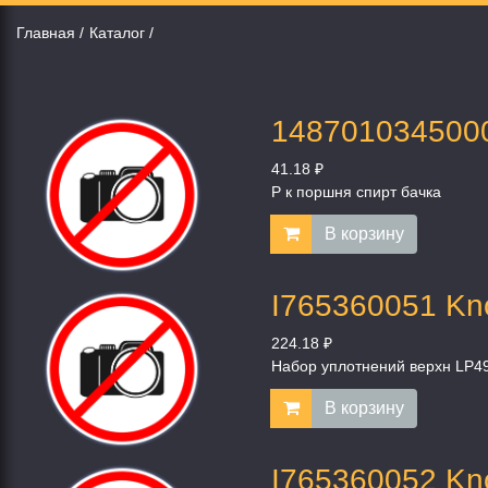
Главная
Каталог
1487010345000
41.18 ₽
Р к поршня спирт бачка
В корзину
I765360051 Kn
224.18 ₽
Набор уплотнений верхн LP4
В корзину
I765360052 Kn