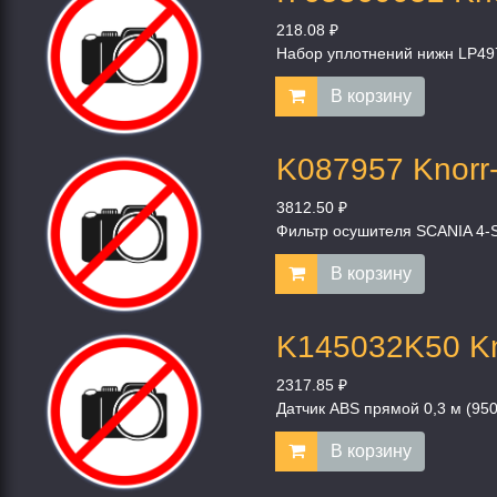
218.08 ₽
Набор уплотнений нижн LP49
В корзину
K087957 Knorr
3812.50 ₽
Фильтр осушителя SCANIA 4-S
В корзину
K145032K50 Kn
2317.85 ₽
Датчик ABS прямой 0,3 м (9
В корзину