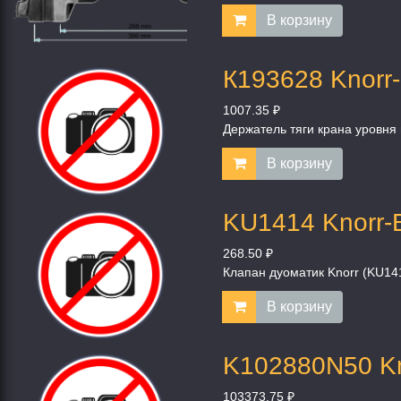
В корзину
К193628 Knorr
1007.35 ₽
Держатель тяги крана уровня
В корзину
KU1414 Knorr-
268.50 ₽
Клапан дуоматик Knorr (KU14
В корзину
K102880N50 Kn
103373.75 ₽