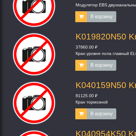
Модулятор EBS двухканальный
В корзину
K019820N50 Kn
37860.00 ₽
Кран уровня пола главный EL
В корзину
K040159N50 Kn
81125.00 ₽
Кран тормозной
В корзину
K040954K50 Kn