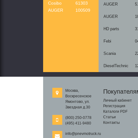
Cosibo
61303
AUGER
5
AUGER
100509
AUGER
1
HD parts
3
Febi
0
Scania
2
DieselTechnic
1
Покупателя
Москва,
Воскресенское
Личный кабинет
Ямонтово, ул.
Регистрация
Звездная д.30
Каталоги PDF
Статьи
(800) 250-0778
Контакты
(495) 411-9480
info@pnevmotruck.ru