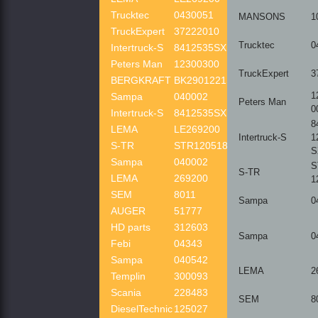
Trucktec
0430051
MANSONS
1
TruckExpert
37222010
Trucktec
0
Intertruck-S
8412535SX
Peters Man
12300300
TruckExpert
3
BERGKRAFT
BK2901221SP
1
Sampa
040002
Peters Man
0
Intertruck-S
8412535SX
8
LEMA
LE269200
Intertruck-S
1
S-TR
STR120518
S
Sampa
040002
S
S-TR
LEMA
269200
1
SEM
8011
Sampa
0
AUGER
51777
HD parts
312603
Sampa
0
Febi
04343
Sampa
040542
LEMA
2
Templin
300093
Scania
228483
SEM
8
DieselTechnic
125027