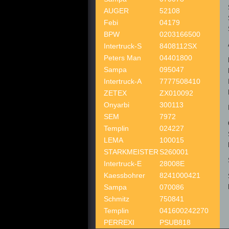
AUGER
52108
Febi
04179
BPW
0203166500
Intertruck-S
8408112SX
Peters Man
04401800
Sampa
095047
Intertruck-A
7777508410
ZETEX
ZX010092
Onyarbi
300113
SEM
7972
Templin
024227
LEMA
100015
STARKMEISTER
S260001
Intertruck-E
28008E
Kaessbohrer
8241000421
Sampa
070086
Schmitz
750841
Templin
041600242270
PERREXI
PSUB818