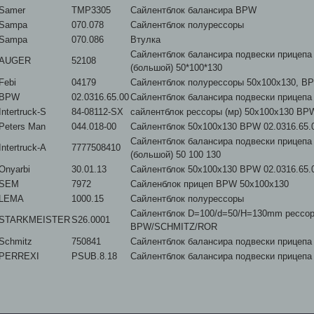
Samer
TMP3305
Сайлентблок балансира BPW
Sampa
070.078
Сайлентблок полурессоры
Sampa
070.086
Втулка
Сайлентблок балансира подвески прицеп
AUGER
52108
(большой) 50*100*130
Febi
04179
Сайлентблок полурессоры 50x100x130, B
BPW
02.0316.65.00
Сайлентблок балансира подвески прицепа
Intertruck-S
84-08112-SX
сайлентблок рессоры (мр) 50x100x130 BP
Peters Man
044.018-00
Сайлентблок 50х100х130 BPW 02.0316.65.
Сайлентблок балансира подвески прицеп
Intertruck-A
7777508410
(большой) 50 100 130
Onyarbi
30.01.13
Сайлентблок 50х100х130 BPW 02.0316.65.
SEM
7972
Сайленблок прицеп BPW 50x100x130
LEMA
1000.15
Сайлентблок полурессоры
Сайлентблок D=100/d=50/H=130mm рессо
STARKMEISTER
S26.0001
BPW/SCHMITZ/ROR
Schmitz
750841
Сайлентблок балансира подвески прицепа
PERREXI
PSUB.8.18
Сайлентблок балансира подвески прицепа