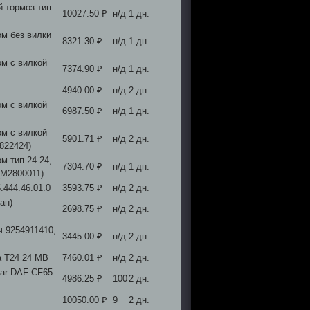
 тормоз тип
10027.50 ₽
н/д
1 дн.
м без вилки
8321.30 ₽
н/д
1 дн.
ом с вилкой
7374.90 ₽
н/д
1 дн.
4940.00 ₽
н/д
2 дн.
ом с вилкой
6987.50 ₽
н/д
1 дн.
ом с вилкой
5901.71 ₽
н/д
2 дн.
822424)
м тип 24 24,
7304.70 ₽
н/д
1 дн.
(M2800011)
.444.46.01.0
3593.75 ₽
н/д
2 дн.
ан)
2698.75 ₽
н/д
2 дн.
ч 9254911410,
3445.00 ₽
н/д
2 дн.
а T24 24 MB
7460.01 ₽
н/д
2 дн.
bar DAF CF65
4986.25 ₽
100
2 дн.
10050.00 ₽
9
2 дн.