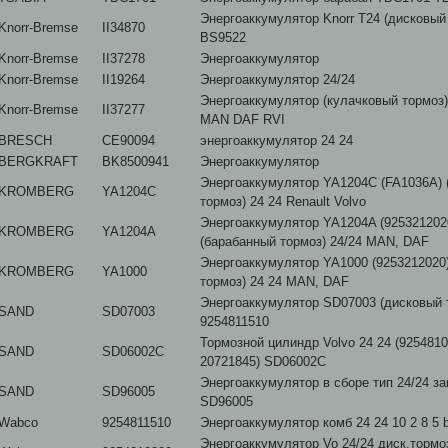
Энергоаккумулятор Knorr T24 (дисковый
Knorr-Bremse
II34870
BS9522
Knorr-Bremse
II37278
Энергоаккумулятор
Knorr-Bremse
II19264
Энергоаккумулятор 24/24
Энергоаккумулятор (кулачковый тормоз
Knorr-Bremse
II37277
MAN DAF RVI
BRESCH
CE90094
энергоаккумулятор 24 24
BERGKRAFT
BK8500941
Энергоаккумулятор
Энергоаккумулятор YA1204C (FA1036A) 
KROMBERG
YA1204C
тормоз) 24 24 Renault Volvo
Энергоаккумулятор YA1204A (925321202
KROMBERG
YA1204A
(барабанный тормоз) 24/24 MAN, DAF
Энергоаккумулятор YA1000 (9253212020
KROMBERG
YA1000
тормоз) 24 24 MAN, DAF
Энергоаккумулятор SD07003 (дисковый т
SAND
SD07003
9254811510
Тормозной цилиндр Volvo 24 24 (9254810
SAND
SD06002C
20721845) SD06002C
Энергоаккумулятор в сборе тип 24/24 з
SAND
SD96005
SD96005
Wabco
9254811510
Энергоаккумулятор комб 24 24 10 2 8 5 b
Энергоаккумулятор Vo 24/24 диск.тормоз