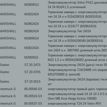
Энергоаккумулятор Volvo FH12 дисковый
MARSHALL
M2800013
24 24 M16X1,5 усиленный
Тормозная камера с энергоаккумуляторо
MARSHALL
M2832424
тип 24 24 о н 0154209318 (M2832424)
Тормозная камера с энергоаккумулятор
MARSHALL
M2862424
тип 24 24 о н 1519177 (M2862424)
MARSHALL
M2892424
Энергоаккумулятор Тип 24/24
Тормозная камера с энергоаккумулятор
MARSHALL
M2800014
тип 24 24 о н 81504106540 (M2800014)
Тормозная камера с энергоаккумулятор
MARSHALL
M2822424
тип 2424 о.н. 5807465 длинный шток (M2
Тормозная камера с энергоаккумуляторо
MARSHALL
M2800011
М22 1,5 о н 85504106002 длинный шток 
Startec
ST.20.247S
Энергоаккумулятор 24/24 (диск) тягач 05
Энергоаккумулятор T24/24MB п/п (бараб
Startec
ST.20.070S
9253703090 (с вилкой)
Энергоаккумулятор 24/24 (барабан) тяга
Startec
ST.20.051S
шт
Intertruck-S
85-00546-SX
энергоаккумулятор правый диск тормоз
энергоаккумулятор комб 24 24 10 2 8 5 
Intertruck-S
85-00524-SX
Omn MB Axor Atego Actros O609D
Intertruck-S
85-00537-SX
энергоаккумулятор T24 24 Volvo RVI