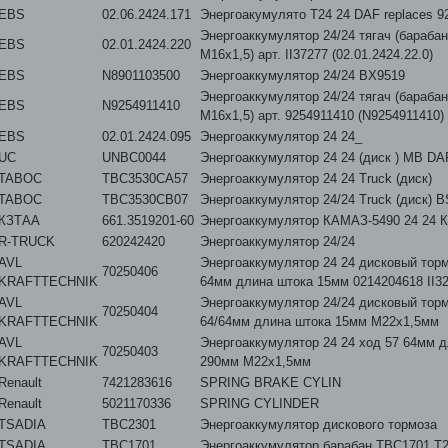
EBS
02.06.2424.171
Энергоакумулято Т24 24 DAF replaces 9
Энергоаккумулятор 24/24 тягач (барабан
EBS
02.01.2424.220
M16x1,5) арт. II37277 (02.01.2424.22.0)
EBS
N8901103500
Энергоаккумулятор 24/24 BX9519
Энергоаккумулятор 24/24 тягач (барабан
EBS
N9254911410
M16x1,5) арт. 9254911410 (N9254911410)
EBS
02.01.2424.095
Энергоаккумулятор 24 24_
UC
UNBC0044
Энергоаккумулятор 24 24 (диск ) MB DA
TABOC
TBC3530CA57
Энергоаккумулятор 24 24 Truck (диск)
TABOC
TBC3530CB07
Энергоаккумулятор 24/24 Truck (диск) 
КЗТАА
661.3519201-60
Энергоаккумулятор КАМАЗ-5490 24 24 
R-TRUCK
620242420
Энергоаккумулятор 24/24
AVL
Энергоаккумулятор 24 24 дисковый торм
70250406
KRAFTTECHNIK
64мм длина штока 15мм 0214204618 II3
AVL
Энергоаккумулятор 24/24 дисковый тор
70250404
KRAFTTECHNIK
64/64мм длина штока 15мм M22x1,5мм
AVL
Энергоаккумулятор 24 24 ход 57 64мм 
70250403
KRAFTTECHNIK
290мм M22x1,5мм
Renault
7421283616
SPRING BRAKE CYLIN
Renault
5021170336
SPRING CYLINDER
TSADIA
TBC2301
Энергоаккумулятор дискового тормоза
TSADIA
TBC1701
Энергоаккумулятор барабан TBC1701 Т2