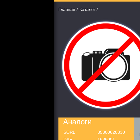
Главная
Каталог
Аналоги
SORL
35300620330
DAF
1686001