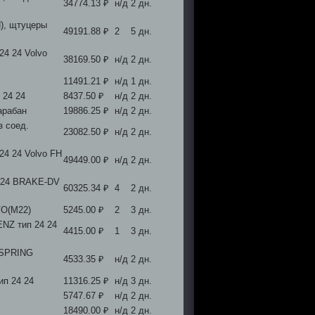
34774.13 ₽
н/д
2 дн.
), щтуцеры
49191.88 ₽
2
5 дн.
24 24 Volvo
38169.50 ₽
н/д
2 дн.
11491.21 ₽
н/д
1 дн.
 24 24
8437.50 ₽
н/д
2 дн.
арабан
19886.25 ₽
н/д
2 дн.
з соед.
23082.50 ₽
н/д
2 дн.
24 24 Volvo FH
49449.00 ₽
н/д
2 дн.
4 24 BRAKE-DV
60325.34 ₽
4
2 дн.
VO(M22)
5245.00 ₽
2
3 дн.
NZ тип 24 24
4415.00 ₽
1
3 дн.
 SPRING
4533.35 ₽
н/д
2 дн.
ип 24 24
11316.25 ₽
н/д
3 дн.
5747.67 ₽
н/д
2 дн.
18490.00 ₽
н/д
2 дн.