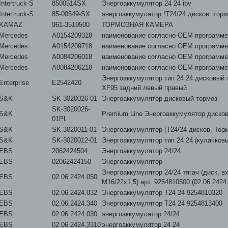
Intertruck-S
8500514SX
Энергоаккумулятор 24 24 ibv
Intertruck-S
85-00549-SX
энергоаккумулятор !T24/24 дисков. торм
KAMAZ
961-3519500
ТОРМОЗНАЯ КАМЕРА
Mercedes
A0154209318
наименование согласно ОЕМ программе
Mercedes
A0154209718
наименование согласно ОЕМ программе
Mercedes
A0084206018
наименование согласно ОЕМ программе
Mercedes
A0084206218
наименование согласно ОЕМ программе
Энергоаккумулятор тип 24 24 дисковый
Enterprise
E2542420
XF95 задний левый правый
S&K
SK-3020026-01
Энергоаккумулятор дисковый тормоз
SK-3020026-
S&K
Premium Line Энергоаккумулятор диско
01PL
S&K
SK-3020011-01
Энергоаккумулятор [T24/24 дисков. Торм
S&K
SK-3020012-01
Энергоаккумулятор тип 24 24 (кулачков
EBS
2062424504
Энергоаккумулятор 24/24
EBS
02062424150
Энергоаккумулятор
Энергоаккумулятор 24/24 тягач (диск, в
EBS
02.06.2424.050
M16/22x1,5) арт. 9254810500 (02.06.2424
EBS
02.06.2424.032
Энергоаккумулятор T24 24 9254810320
EBS
02.06.2424.340
Энергоаккумулятор T24 24 9254813400
EBS
02.06.2424.030
энергоаккумулятор 24/24
EBS
02.06.2424.3310
энергоаккумулятор 24 24