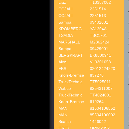
Liaz
T13387002
COJALI
2251514
COJALI
2251513
Sampa
09402601
KROMBERG
YA1204A
TSADIA
TBC1701
MARSHALL
M2862424
Sampa
09429001
BERGKRAFT
BK8500941
Alon
VL0301058
EBS
02012424220
Knorr-Bremse
II37278
TruckTechnic
TT5025011
Wabco
9254311007
TruckTechnic
TT4024001
Knorr-Bremse
II19264
MAN
81504106552
MAN
85504106002
Scania
1446042
OREX
OR842052