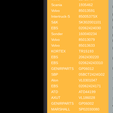
Scania
1935462
Volvo
85013591
Intertruck-S
8500537SX
S&K
SK302001101
EBS
02062424030
Sonder
160040234
Volvo
85013079
Volvo
85013633
KORTEX
TR15193
EBS
2062430220
EBS
020624243310
GENIRPARTS
GP06012
SBP
05BCT2424G02
Alon
VL0301047
EBS
02062424171
ATD
ATD44199
AXUT
VL186028
GENIRPARTS
GP06002
MARSHALL
SP02030080