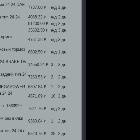
ип 24 24 DAF,
7737.00 ₽
н/д
1 дн.
 тип 24 24
4088.32 ₽
н/д
2 дн.
51200.00 ₽
н/д
2 дн.
35602.50 ₽
н/д
3 дн.
тормоз
4751.38 ₽
н/д
2 дн.
ковый тормоз
6602.50 ₽
н/д
1 дн.
4 24 BRAKE-DV
14550.94 ₽
3
2 дн.
адний тип 24
7260.53 ₽
2
2 дн.
4 MEGAPOWER
6307.84 ₽
1
2 дн.
 24 24
4671.69 ₽
16
2 дн.
.н. 1360929
7541.76 ₽
н/д
2 дн.
м без вилки
9380.04 ₽
1
2 дн.
м тип 24 24 о
8523.75 ₽
25
2 дн.