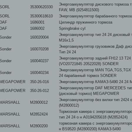
Энергоаккумулятор дискового тормоза т
SORL
35300620330
FAW, MB (9254811500)
SORL
35300618610
Энергоаккумулятор барабанного тормоза
DAF
1686001
Цилиндр пружинного тормоза
DAF
1686002
Springbrake cyl
Энергоаккумулятор тип 24 24 дисковый 
Sonder
160020004
M16x1,5
Энергоаккумулятор грузовиков Даф дис
Sonder
160070208
Tип 24 24
Энергоаккумулятор задний FH12 13 T2
Sonder
160040237
(VO20721845 20522028) SONDER
Энергоаккумулятор MAN TGA,TGS,TGX з
Sonder
160040234
24 барабанный тормоз SONDER
MEGAPOWER
350-26-016
Энергоаккумулятор КАМАЗ-5490 24 2
Энергоаккумулятор DAF MERCEDES тип
MEGAPOWER
350-26-012
(дисковый тормоз) MEGAPOWER
Энергоаккумулятор без вилки тип 2424 о
MARSHALL
M2800012
(M2800012)
Тормозная камера с энергоаккумуляторо
MARSHALL
M2852424
тип 24 24 о н A0194205618 (M2852424)
тормозная камера с энергоаккумуляторо
MARSHALL
M2800200
н BS9520 (M2800200) КАМАЗ-5490