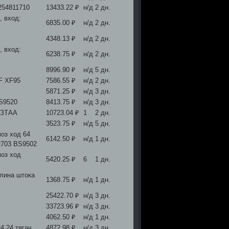
254811710
13433.22 ₽
н/д
2 дн.
, вход:
6835.00 ₽
н/д
2 дн.
4348.13 ₽
н/д
2 дн.
, вход:
6238.75 ₽
н/д
2 дн.
8996.90 ₽
н/д
5 дн.
F XF95
7586.55 ₽
н/д
2 дн.
5871.25 ₽
н/д
3 дн.
BS9520
8413.75 ₽
н/д
3 дн.
КЗТАА
10723.04 ₽
1
2 дн.
3523.75 ₽
н/д
5 дн.
оз ход 64
6142.50 ₽
н/д
1 дн.
2703 BS9502
моз ход
5420.25 ₽
6
1 дн.
длина штока
1368.75 ₽
н/д
1 дн.
25422.70 ₽
н/д
3 дн.
33723.96 ₽
н/д
3 дн.
4062.50 ₽
н/д
1 дн.
4 24 тягач
4872.98 ₽
н/д
3 дн.