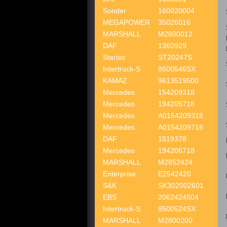
Sonder
160020004
MEGAPOWER
35026016
MARSHALL
M2800012
DAF
1360929
Startec
ST20247S
Intertruck-S
8500546SX
KAMAZ
9613519500
Mercedes
154209318
Mercedes
194205718
Mercedes
A0154209318
Mercedes
A0154209718
DAF
1519378
Mercedes
194206718
MARSHALL
M2852424
Enterprise
E2542420
S&K
SK302002601
EBS
2062424504
Intertruck-S
8500524SX
MARSHALL
M2800200