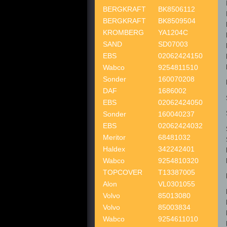
BERGKRAFT
BK8506112
BERGKRAFT
BK8509504
KROMBERG
YA1204C
SAND
SD07003
EBS
02062424150
Wabco
9254811510
Sonder
160070208
DAF
1686002
EBS
02062424050
Sonder
160040237
EBS
02062424032
Meritor
68481032
Haldex
342242401
Wabco
9254810320
TOPCOVER
T13387005
Alon
VL0301055
Volvo
85013080
Volvo
85003834
Wabco
9254611010