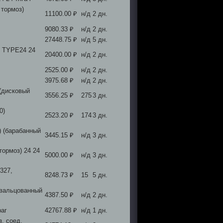
 тормоз)
11100.00 ₽
н/д
2 дн.
9080.33 ₽
н/д
2 дн.
27448.75 ₽
н/д
5 дн.
) TYPE24 24
20400.00 ₽
н/д
2 дн.
2525.00 ₽
н/д
2 дн.
3975.68 ₽
н/д
2 дн.
(дисковый
3556.25 ₽
275
3 дн.
0)
2523.20 ₽
174
3 дн.
) (барабанный
3445.15 ₽
н/д
3 дн.
ормоз) 24 24
5000.00 ₽
н/д
3 дн.
327,
8248.73 ₽
15
5 дн.
авальцованный
4387.50 ₽
н/д
2 дн.
ar
42767.88 ₽
н/д
1 дн.
, соед.