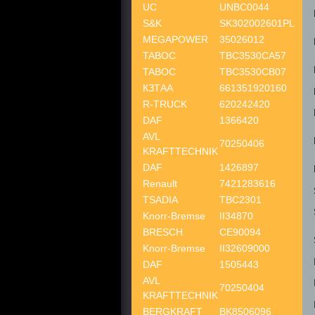
UC
UNBC0044
S&K
SK302002601PL
MEGAPOWER
35026012
TABOC
TBC3530CA57
TABOC
TBC3530CB07
КЗТАА
661351920160
R-TRUCK
620242420
DAF
1366420
AVL
70250406
KRAFTTECHNIK
DAF
1426897
Renault
7421283616
TSADIA
TBC2301
Knorr-Bremse
II34870
BRESCH
CE90094
Knorr-Bremse
II32609000
DAF
1505443
AVL
70250404
KRAFTTECHNIK
BERGKRAFT
BK8506096