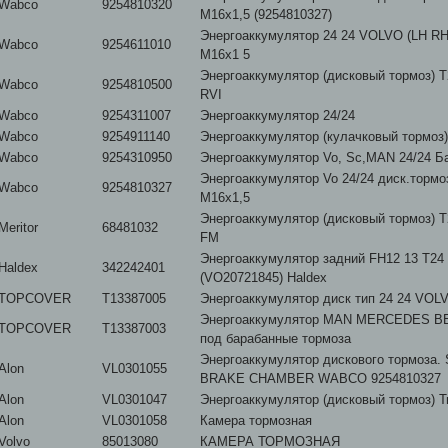
Wabco
9254810320
М16х1,5 (9254810327)
Энергоаккумулятор 24 24 VOLVO (LH RH
Wabco
9254611010
M16x1 5
Энергоаккумулятор (дисковый тормоз) T
Wabco
9254810500
RVI
Wabco
9254311007
Энергоаккумулятор 24/24
Wabco
9254911140
Энергоаккумулятор (кулачковый тормоз)
Wabco
9254310950
Энергоаккумулятор Vo, Sc,MAN 24/24 Б
Энергоаккумулятор Vo 24/24 диск.тормо
Wabco
9254810327
М16х1,5
Энергоаккумулятор (дисковый тормоз) T
Meritor
68481032
FM
Энергоаккумулятор задний FH12 13 T2
Haldex
342242401
(VO20721845) Haldex
TOPCOVER
T13387005
Энергоаккумулятор диск тип 24 24 VOL
Энергоаккумулятор MAN MERCEDES BE
TOPCOVER
T13387003
под барабанные тормоза
Энергоаккумулятор дискового тормоза.
Alon
VL0301055
BRAKE CHAMBER WABCO 9254810327
Alon
VL0301047
Энергоаккумулятор (дисковый тормоз) Т
Alon
VL0301058
Камера тормозная
Volvo
85013080
КАМЕРА ТОРМОЗНАЯ