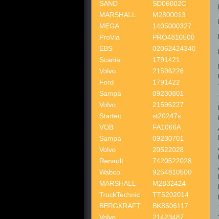
SAND
SD06002C
MARSHALL
M2800013
MEGA
1405000327
ProVia
PRO4810500
EBS
02062424340
Scania
1791421
Volvo
21596226
Ford
1791422
Sampa
09230801
Volvo
21596227
Startec
st20247s
VOB
FA1066A
Sampa
09230701
Volvo
20522028
Renault
7420522028
Wabco
9254810500
MARSHALL
M2832424
TruckTechnic
TT5202014
BERGKRAFT
BK8506117
Volvo
21423487