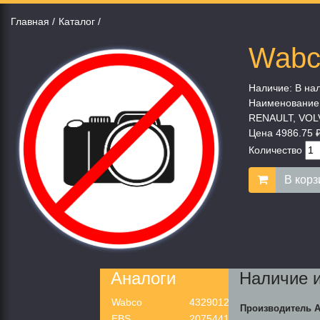
Главная
Каталог
Wabc
Наличие:
В на
Наименование
RENAULT, VO
Цена
4986.75 
Количество
В корз
Аналоги
Наличие 
Wabco
4329012452
Производитель
А
EBS
20754416