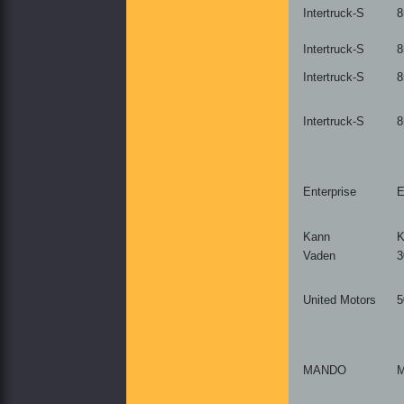
Intertruck-S
8
Intertruck-S
8
Intertruck-S
8
Intertruck-S
8
Enterprise
E
Kann
K
Vaden
3
United Motors
5
MANDO
M