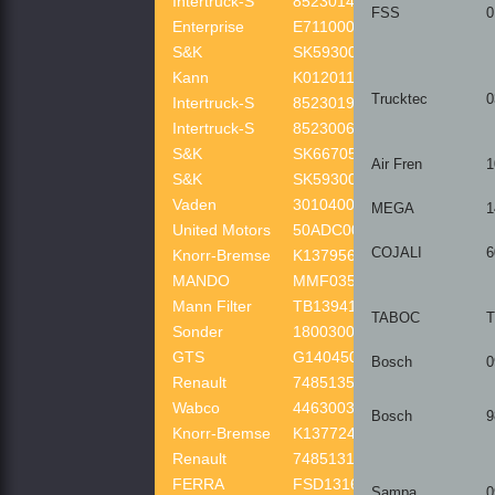
Intertruck-S
8523014SX
FSS
0
Enterprise
E7110004
S&K
SK593000501
Kann
K0120110006
Trucktec
0
Intertruck-S
8523019SX
Intertruck-S
8523006SX
S&K
SK667050501
Air Fren
1
S&K
SK593000504
Vaden
301040007
MEGA
1
United Motors
50ADC0007
COJALI
6
Knorr-Bremse
K137956X50
MANDO
MMF035164
Mann Filter
TB139417X
TABOC
T
Sonder
180030010
GTS
G140450177
Bosch
0
Renault
7485135855
Wabco
4463003292
Bosch
9
Knorr-Bremse
K137724
Renault
7485131771
FERRA
FSD13161
Sampa
0