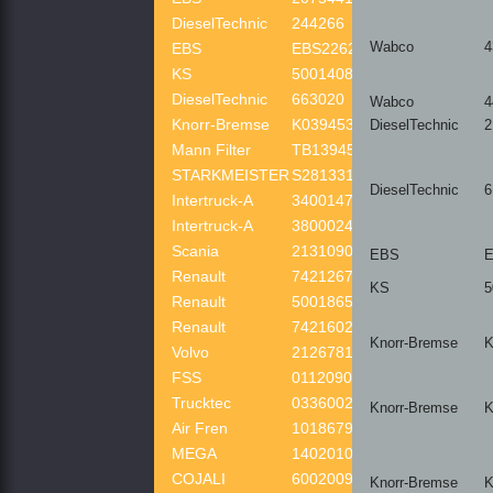
DieselTechnic
244266
Wabco
4
EBS
EBS2262F
KS
50014089
DieselTechnic
663020
Wabco
4
Knorr-Bremse
K039453
DieselTechnic
2
Mann Filter
TB13945X
STARKMEISTER
S281331
DieselTechnic
6
Intertruck-A
3400147120
Intertruck-A
3800024520
Scania
2131090
EBS
E
Renault
7421267793
KS
5
Renault
5001865404
Renault
7421602383
Knorr-Bremse
K
Volvo
21267818
FSS
01120901
Trucktec
0336002
Knorr-Bremse
K
Air Fren
10186790
MEGA
1402010259
COJALI
6002009
Knorr-Bremse
K