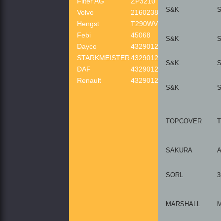
Filter AG
ZP3210
S&K
S
Volvo
21602385
Hengst
T290WV
Febi
45068
S&K
S
Dayco
4329012452
STARKMEISTER
4329012452
S&K
S
DAF
4329012452
Renault
4329012452
S&K
S
TOPCOVER
T
SAKURA
A
SORL
3
MARSHALL
M