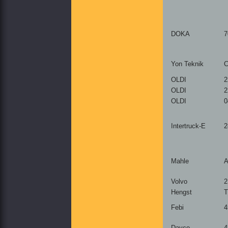
DOKA
7
Yon Teknik
C
OLDI
2
OLDI
2
OLDI
0
Intertruck-E
2
Mahle
A
Volvo
2
Hengst
T
Febi
4
Dayco
4