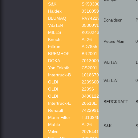
S&K
SK593000501PL
Haldex
031005909
BLUMAQ
RV7422937185BQ
Donaldson
P
ViLiTaN
05300VLT
MILES
K010243
Knecht
AL26
Peters Man
0
Filtron
AD7855
BREMHOF
BR2001
DOKA
70130007
ViLiTaN
1
Yon Teknik
CS2001
Intertruck-B
10186790
ViLiTaN
0
OLDI
2239600
OLDI
22396
OLDI
0400122396
BERGKRAFT
B
Intertruck-E
28613E
Renault
7422991713
Mann Filter
TB13945x
Mahle
AL26
S&K
S
Volvo
20754416