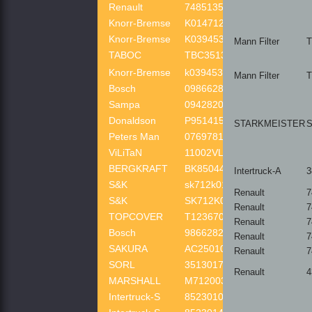
Renault
7485135854
Knorr-Bremse
K014712
Knorr-Bremse
K039453X00
Mann Filter
T
TABOC
TBC3513TA08
Knorr-Bremse
k039453
Mann Filter
T
Bosch
0986628255
Sampa
09428201
Donaldson
P951415
STARKMEISTER
S
Peters Man
07697810A
ViLiTaN
11002VLT
BERGKRAFT
BK8504416
Intertruck-A
3
S&K
sk712k014
Renault
7
S&K
SK712K014
Renault
7
TOPCOVER
T12367001
Renault
7
Bosch
986628255
Renault
7
SAKURA
AC25010
Renault
7
SORL
35130170170
Renault
4
MARSHALL
M7120032
Intertruck-S
8523010SX