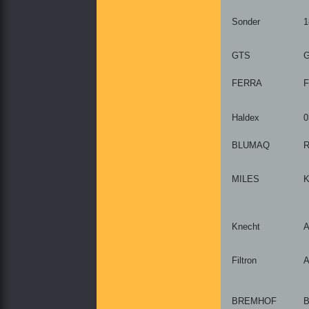
Sonder
1
GTS
G
FERRA
F
Haldex
0
BLUMAQ
R
MILES
K
Knecht
A
Filtron
A
BREMHOF
B